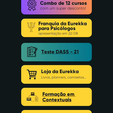
Combo de 12 cursos
com um super desconto!
Franquia da
Eurekka ​
para Psicólogos
apresentação em 22/08
Teste DASS - 21
Loja da Eurekka
Livros, planners, camisetas...
Formação em ​
Contextuais