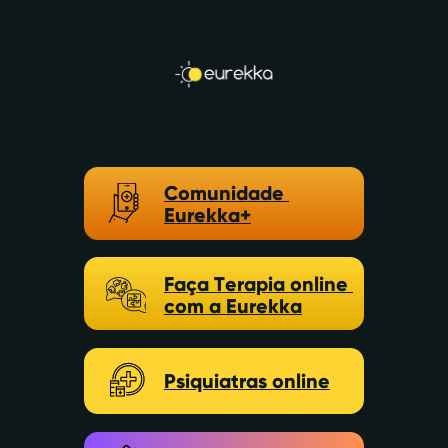
Comunidade ​
Eurekka+
Faça Terapia online ​
com a Eurekka
Psiquiatras online